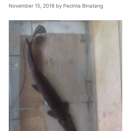
November 15, 2018
by
Pecinta Binatang