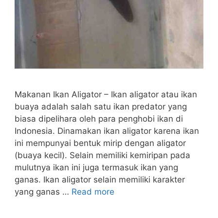
Makanan Ikan Aligator – Ikan aligator atau ikan
buaya adalah salah satu ikan predator yang
biasa dipelihara oleh para penghobi ikan di
Indonesia. Dinamakan ikan aligator karena ikan
ini mempunyai bentuk mirip dengan aligator
(buaya kecil). Selain memiliki kemiripan pada
mulutnya ikan ini juga termasuk ikan yang
ganas. Ikan aligator selain memiliki karakter
yang ganas …
Read more