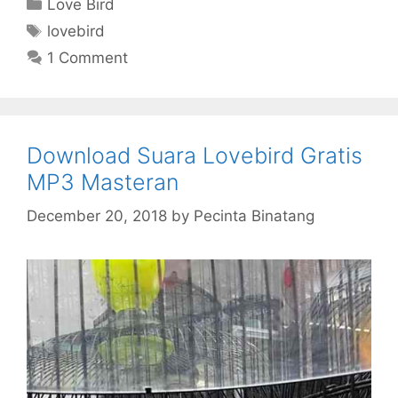
Categories
Love Bird
Tags
lovebird
1 Comment
Download Suara Lovebird Gratis
MP3 Masteran
December 20, 2018
by
Pecinta Binatang