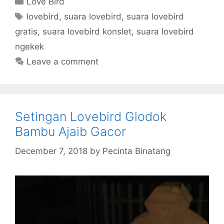
Love Bird
Tags
lovebird
,
suara lovebird
,
suara lovebird
gratis
,
suara lovebird konslet
,
suara lovebird
ngekek
Leave a comment
Setingan Lovebird Glodok
Bambu Ajaib Gacor
December 7, 2018
by
Pecinta Binatang