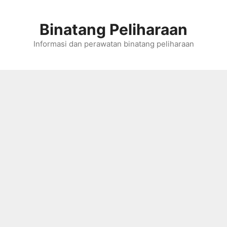
Skip
to
Binatang Peliharaan
content
Informasi dan perawatan binatang peliharaan