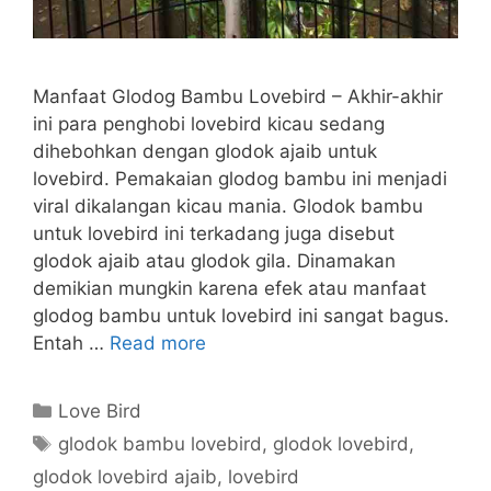
Manfaat Glodog Bambu Lovebird – Akhir-akhir
ini para penghobi lovebird kicau sedang
dihebohkan dengan glodok ajaib untuk
lovebird. Pemakaian glodog bambu ini menjadi
viral dikalangan kicau mania. Glodok bambu
untuk lovebird ini terkadang juga disebut
glodok ajaib atau glodok gila. Dinamakan
demikian mungkin karena efek atau manfaat
glodog bambu untuk lovebird ini sangat bagus.
Entah …
Read more
Categories
Love Bird
Tags
glodok bambu lovebird
,
glodok lovebird
,
glodok lovebird ajaib
,
lovebird