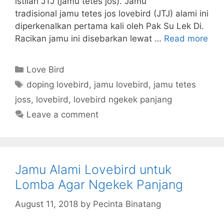
istilah JTJ (jamu tetes jos). Jamu
tradisional jamu tetes jos lovebird (JTJ) alami ini
diperkenalkan pertama kali oleh Pak Su Lek Di.
Racikan jamu ini disebarkan lewat …
Read more
Categories
Love Bird
Tags
doping lovebird
,
jamu lovebird
,
jamu tetes
joss
,
lovebird
,
lovebird ngekek panjang
Leave a comment
Jamu Alami Lovebird untuk
Lomba Agar Ngekek Panjang
August 11, 2018
by
Pecinta Binatang