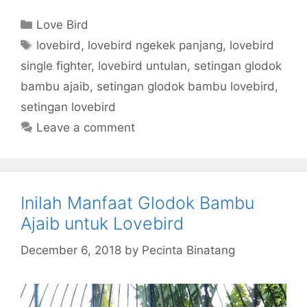
Categories
Love Bird
Tags
lovebird
,
lovebird ngekek panjang
,
lovebird
single fighter
,
lovebird untulan
,
setingan glodok
bambu ajaib
,
setingan glodok bambu lovebird
,
setingan lovebird
Leave a comment
Inilah Manfaat Glodok Bambu
Ajaib untuk Lovebird
December 6, 2018
by
Pecinta Binatang