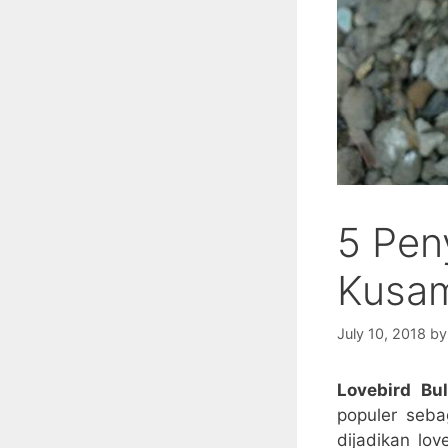
5 Pen
Kusam
July 10, 2018
b
Lovebird Bu
populer seba
dijadikan lo