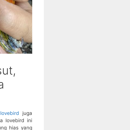
ut,
a
lovebird
juga
 lovebird ini
ung hias yang