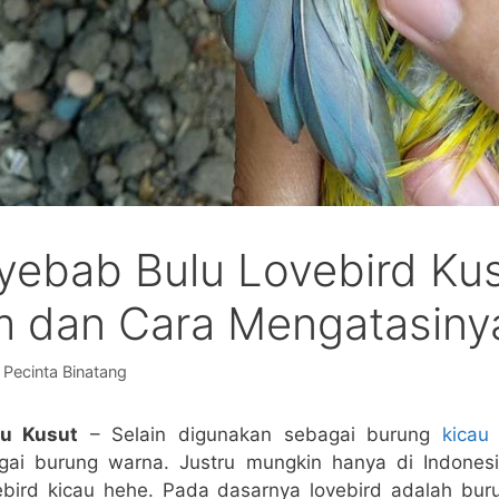
yebab Bulu Lovebird Kus
 dan Cara Mengatasiny
y
Pecinta Binatang
lu Kusut
– Selain digunakan sebagai burung
kicau 
gai burung warna. Justru mungkin hanya di Indonesia
vebird kicau hehe. Pada dasarnya lovebird adalah bur