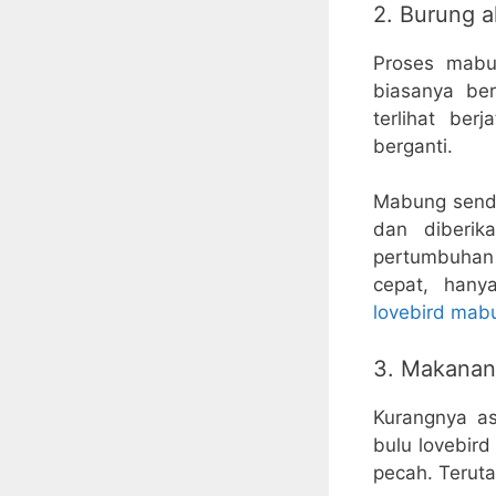
2. Burung 
Proses mabu
biasanya be
terlihat be
berganti.
Mabung sendir
dan diberik
pertumbuhan 
cepat, hany
lovebird mab
3. Makanan 
Kurangnya as
bulu lovebir
pecah. Terut