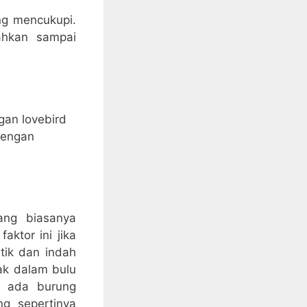
ng mencukupi.
ahkan sampai
gan lovebird
dengan
ang biasanya
aktor ini jika
ik dan indah
ak dalam bulu
g ada burung
ng sepertinya