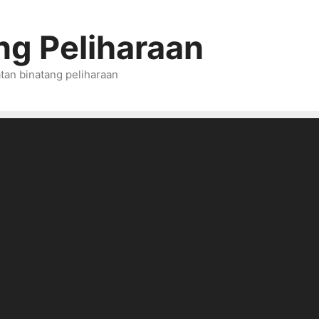
ng Peliharaan
tan binatang peliharaan