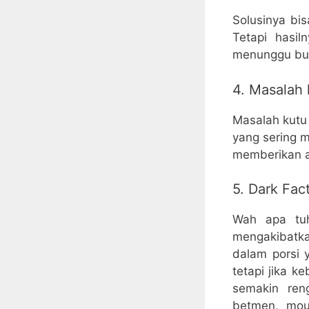
Solusinya bi
Tetapi hasi
menunggu bu
4. Masalah 
Masalah kutu 
yang sering m
memberikan a
5. Dark Fac
Wah apa tuh
mengakibatkan
dalam porsi
tetapi jika 
semakin ren
betmen, mouv