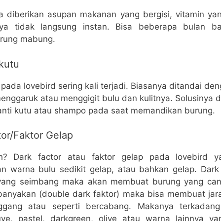
sa diberikan asupan makanan yang bergisi, vitamin ya
lnya tidak langsung instan. Bisa beberapa bulan b
rung mabung.
kutu
pada lovebird sering kali terjadi. Biasanya ditandai den
enggaruk atau menggigit bulu dan kulitnya. Solusinya 
nti kutu atau shampo pada saat memandikan burung.
tor/Faktor Gelap
? Dark factor atau faktor gelap pada lovebird y
 warna bulu sedikit gelap, atau bahkan gelap. Dark f
 yang seimbang maka akan membuat burung yang cant
kebanyakan (double dark faktor) maka bisa membuat jar
ggang atau seperti bercabang. Makanya terkadan
e, pastel, darkgreen, olive atau warna lainnya ya