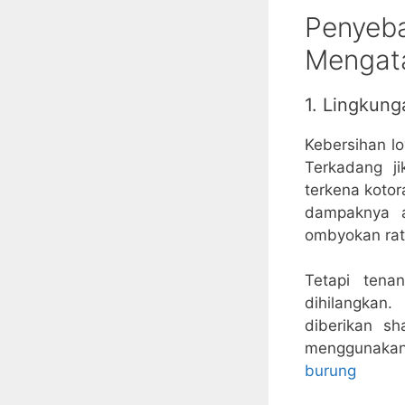
Penyeb
Mengat
1. Lingkung
Kebersihan l
Terkadang j
terkena kotor
dampaknya a
ombyokan rat
Tetapi tena
dihilangkan
diberikan s
menggunakan
burung