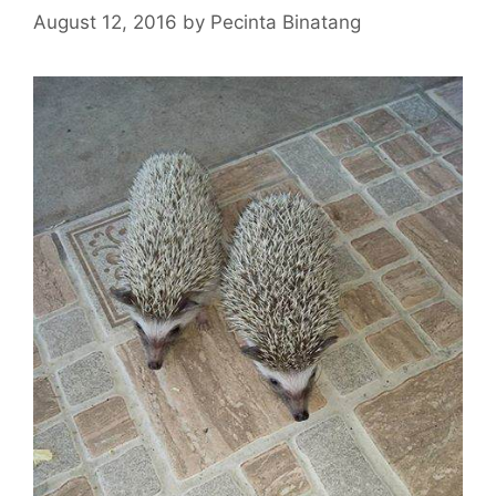
August 12, 2016
by
Pecinta Binatang