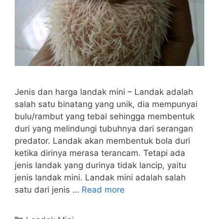
Jenis dan harga landak mini – Landak adalah
salah satu binatang yang unik, dia mempunyai
bulu/rambut yang tebal sehingga membentuk
duri yang melindungi tubuhnya dari serangan
predator. Landak akan membentuk bola duri
ketika dirinya merasa terancam. Tetapi ada
jenis landak yang durinya tidak lancip, yaitu
jenis landak mini. Landak mini adalah salah
satu dari jenis …
Read more
Categories