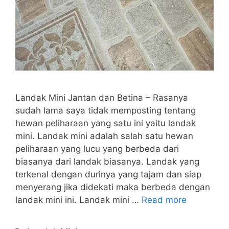
Landak Mini Jantan dan Betina – Rasanya
sudah lama saya tidak memposting tentang
hewan peliharaan yang satu ini yaitu landak
mini. Landak mini adalah salah satu hewan
peliharaan yang lucu yang berbeda dari
biasanya dari landak biasanya. Landak yang
terkenal dengan durinya yang tajam dan siap
menyerang jika didekati maka berbeda dengan
landak mini ini. Landak mini …
Read more