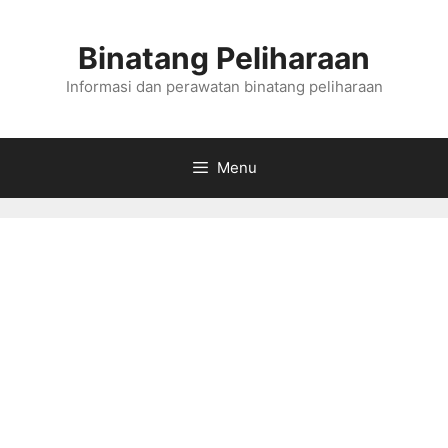
Skip
to
Binatang Peliharaan
content
Informasi dan perawatan binatang peliharaan
Menu