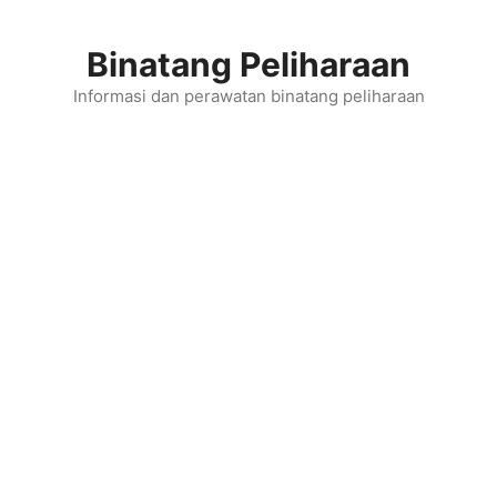
Skip
to
Binatang Peliharaan
content
Informasi dan perawatan binatang peliharaan