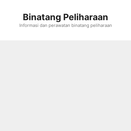
Skip
to
Binatang Peliharaan
content
Informasi dan perawatan binatang peliharaan