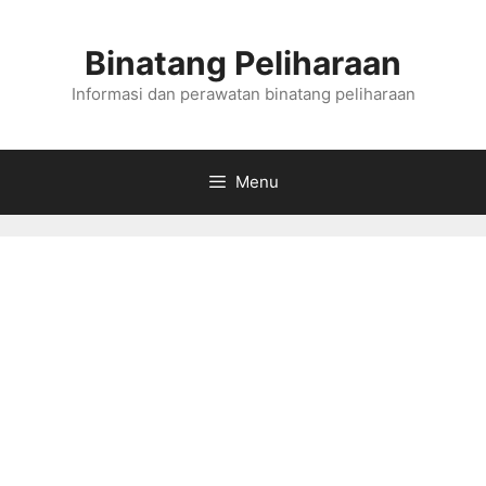
Skip
to
Binatang Peliharaan
content
Informasi dan perawatan binatang peliharaan
Menu