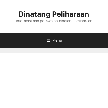
Skip
to
Binatang Peliharaan
content
Informasi dan perawatan binatang peliharaan
Menu