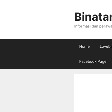
Skip
to
Binata
content
Informasi dan perawa
Home
Lovebi
Facebook Page