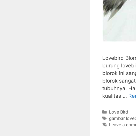
Lovebird Blor
burung lovebi
blorok ini sa
blorok sangat
tubuhnya. Har
kualitas …
Re
Categories
Love Bird
Tags
gambar loveb
Leave a com