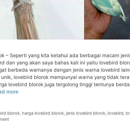
ok – Seperti yang kita ketahui ada berbagai macam jen
rd dan yang akan saya bahas kali ini yaitu lovebird blor
ngat berbeda warnanya dengan jenis warna lovebird lai
 unik, lovebird blorok mempunyai warna yang tidak tera
ga lovebird blorok juga tergolong tinggi tentunya berd
ad more
ird blorok
,
harga lovebird blorok
,
jenis lovebird blorok
,
lovebird
,
lo
ment