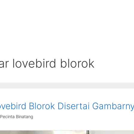
r lovebird blorok
ovebird Blorok Disertai Gambarn
Pecinta Binatang