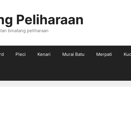
ng Peliharaan
tan binatang peliharaan
rd
Pleci
Kenari
Murai Batu
Merpati
Kuc