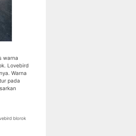
is warna
ok. Lovebird
nnya. Warna
tur pada
asarkan
vebird blorok