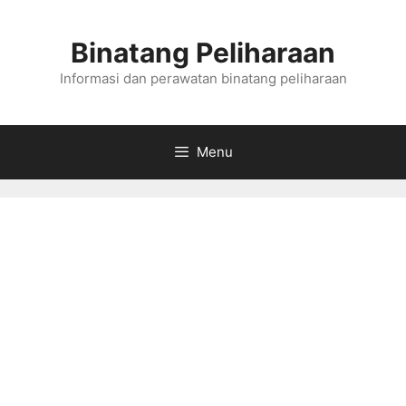
Skip
to
Binatang Peliharaan
content
Informasi dan perawatan binatang peliharaan
Menu