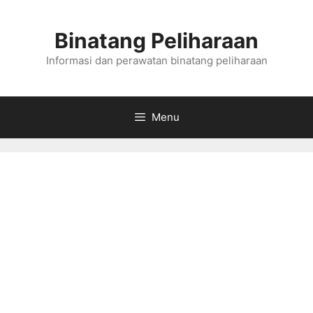
Skip
to
Binatang Peliharaan
content
Informasi dan perawatan binatang peliharaan
Menu