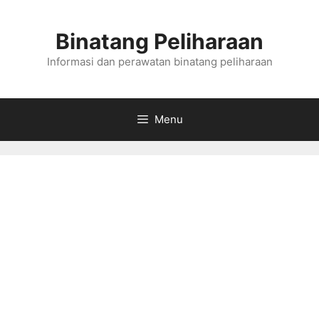
Skip
to
Binatang Peliharaan
content
Informasi dan perawatan binatang peliharaan
Menu