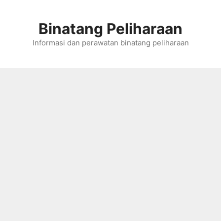
Skip
to
Binatang Peliharaan
content
Informasi dan perawatan binatang peliharaan