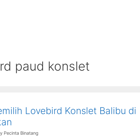
ird paud konslet
milih Lovebird Konslet Balibu di
kan
by
Pecinta Binatang