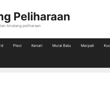
ng Peliharaan
tan binatang peliharaan
rd
Pleci
Kenari
Murai Batu
Merpati
Kuc