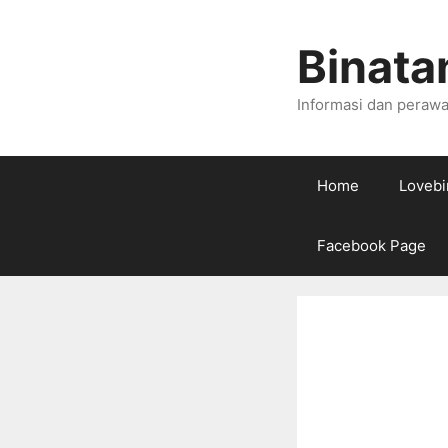
Skip
to
Binata
content
Informasi dan perawa
Home
Lovebi
Facebook Page