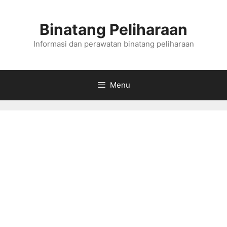
Skip
to
Binatang Peliharaan
content
Informasi dan perawatan binatang peliharaan
Menu