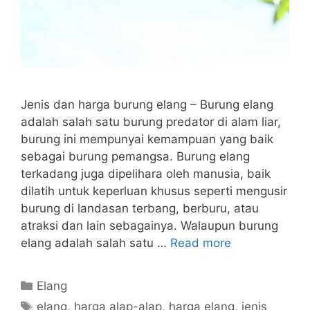
Jenis dan harga burung elang – Burung elang
adalah salah satu burung predator di alam liar,
burung ini mempunyai kemampuan yang baik
sebagai burung pemangsa. Burung elang
terkadang juga dipelihara oleh manusia, baik
dilatih untuk keperluan khusus seperti mengusir
burung di landasan terbang, berburu, atau
atraksi dan lain sebagainya. Walaupun burung
elang adalah salah satu …
Read more
Categories
Elang
Tags
elang
,
harga alap-alap
,
harga elang
,
jenis