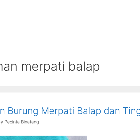
an merpati balap
 Burung Merpati Balap dan Ting
by
Pecinta Binatang