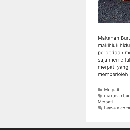
Makanan Buru
maklhluk hidu
perbedaan mer
saja memerlu
merpati yang 
memperloleh
Categories
Merpati
Tags
makanan bur
Merpati
Leave a com