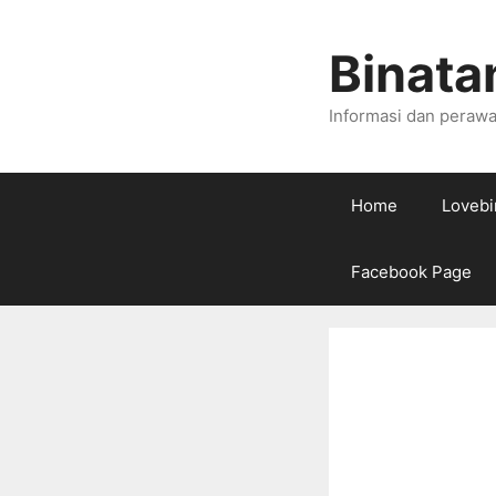
Skip
to
Binata
content
Informasi dan perawa
Home
Lovebi
Facebook Page