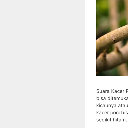
Suara Kacer P
bisa ditemuka
kicaunya atau
kacer poci bi
sedikit hitam