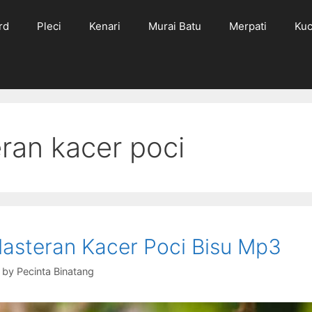
rd
Pleci
Kenari
Murai Batu
Merpati
Kuc
ran kacer poci
asteran Kacer Poci Bisu Mp3
by
Pecinta Binatang