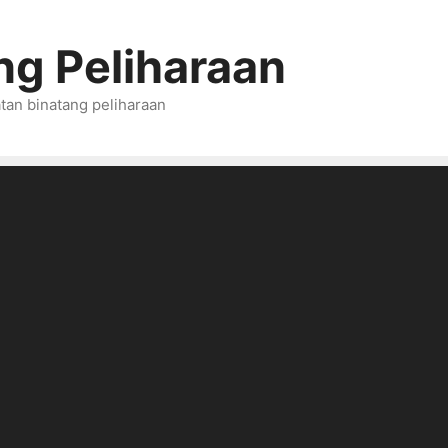
ng Peliharaan
tan binatang peliharaan