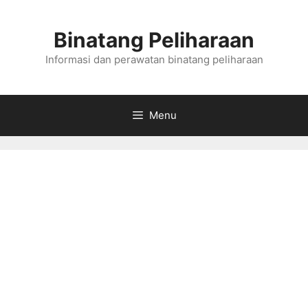
Skip
to
Binatang Peliharaan
content
Informasi dan perawatan binatang peliharaan
Menu