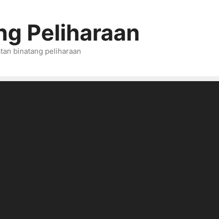
ng Peliharaan
tan binatang peliharaan