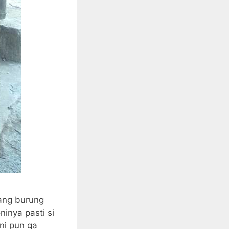
yang burung
ninya pasti si
ini pun ga