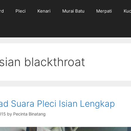
rd
Pleci
Kenari
Murai Batu
Merpati
Kuc
isian blackthroat
d Suara Pleci Isian Lengkap
015
by
Pecinta Binatang