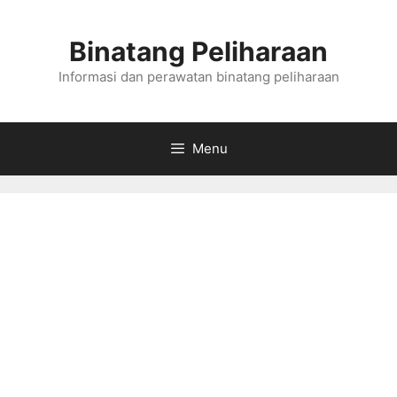
Skip
to
Binatang Peliharaan
content
Informasi dan perawatan binatang peliharaan
Menu