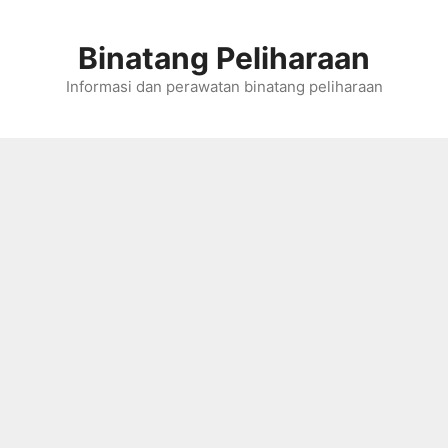
Skip
to
Binatang Peliharaan
content
Informasi dan perawatan binatang peliharaan