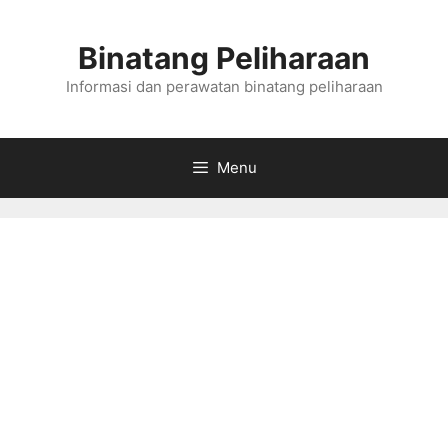
Skip
to
Binatang Peliharaan
content
Informasi dan perawatan binatang peliharaan
Menu