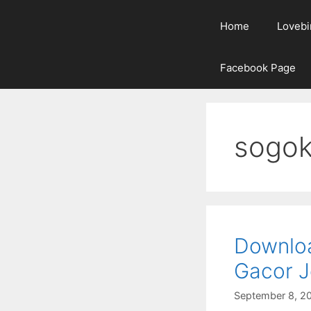
Home
Lovebi
Facebook Page
sogok
Downloa
Gacor J
September 8, 2