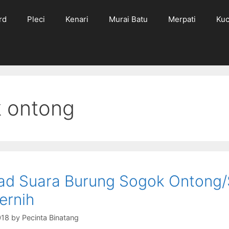
rd
Pleci
Kenari
Murai Batu
Merpati
Kuc
 ontong
d Suara Burung Sogok Ontong/S
ernih
018
by
Pecinta Binatang