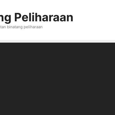
ng Peliharaan
tan binatang peliharaan