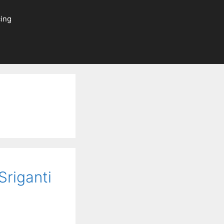
ing
riganti