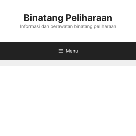
Skip
to
Binatang Peliharaan
content
Informasi dan perawatan binatang peliharaan
Menu