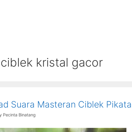
ciblek kristal gacor
d Suara Masteran Ciblek Pikat
y
Pecinta Binatang