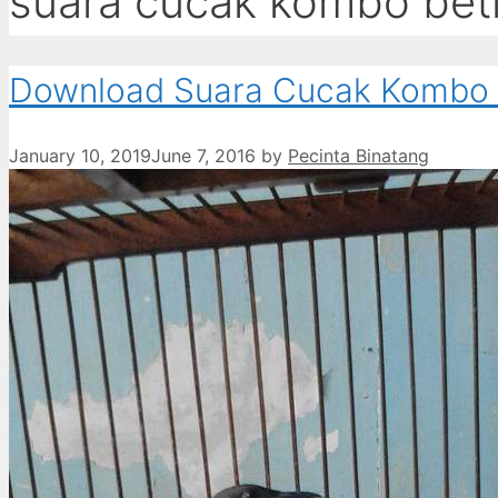
suara cucak kombo bet
Download Suara Cucak Kombo F
January 10, 2019
June 7, 2016
by
Pecinta Binatang