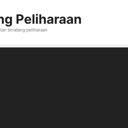
ng Peliharaan
tan binatang peliharaan