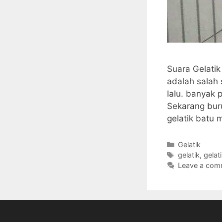
Suara Gelatik
adalah salah 
lalu. banyak 
Sekarang buru
gelatik batu 
Categories
Gelatik
Tags
gelatik
,
gelat
Leave a com