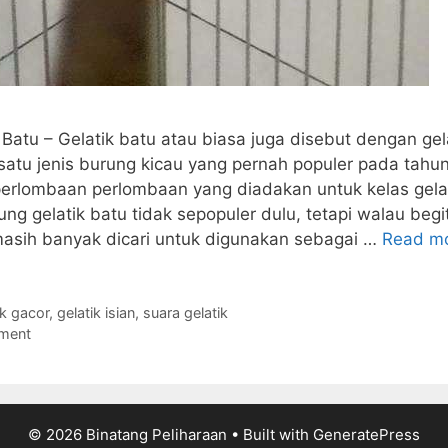
 Batu – Gelatik batu atau biasa juga disebut dengan gel
satu jenis burung kicau yang pernah populer pada tahu
perlombaan perlombaan yang diadakan untuk kelas gelati
ng gelatik batu tidak sepopuler dulu, tetapi walau begi
masih banyak dicari untuk digunakan sebagai …
Read m
ik gacor
,
gelatik isian
,
suara gelatik
ment
© 2026 Binatang Peliharaan
• Built with
GeneratePress