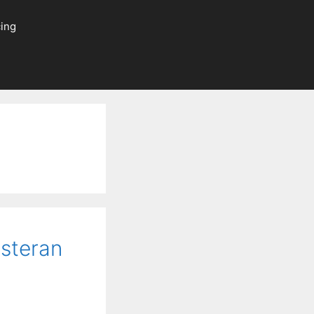
ing
steran