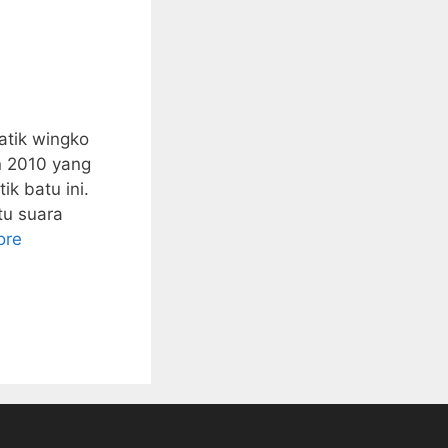
atik wingko
n 2010 yang
k batu ini.
tu suara
ore