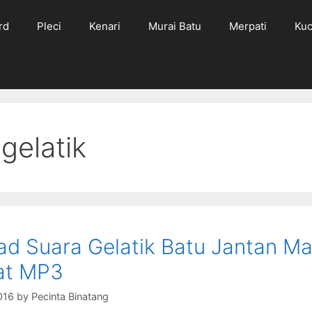
rd
Pleci
Kenari
Murai Batu
Merpati
Kuc
gelatik
d Suara Gelatik Batu Jantan Ma
at MP3
016
by
Pecinta Binatang