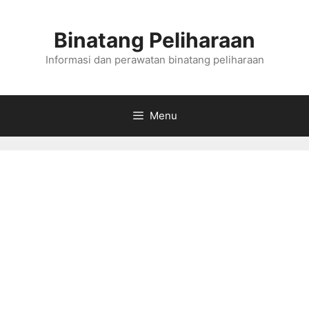
Skip
to
Binatang Peliharaan
content
Informasi dan perawatan binatang peliharaan
Menu