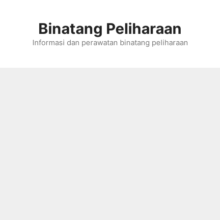
Skip
to
Binatang Peliharaan
content
Informasi dan perawatan binatang peliharaan