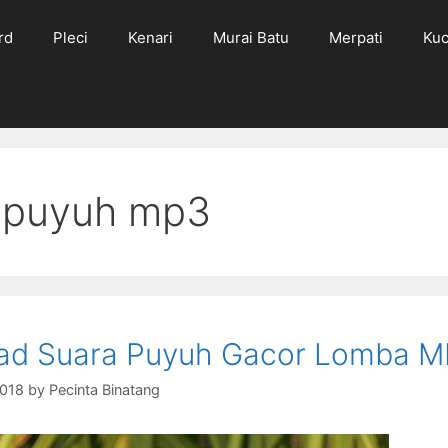
rd
Pleci
Kenari
Murai Batu
Merpati
Kuc
 puyuh mp3
ad Suara Puyuh Gacor Lomba 
2018
by
Pecinta Binatang