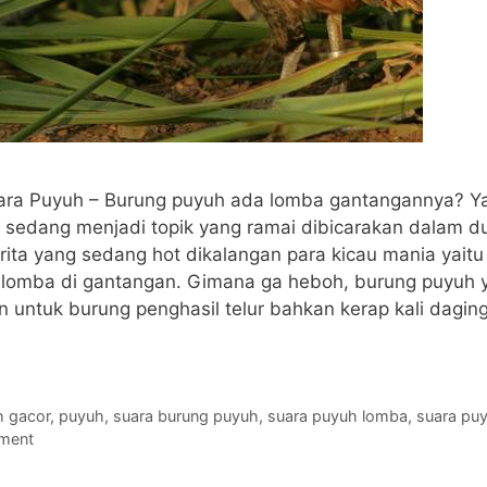
ra Puyuh – Burung puyuh ada lomba gantangannya? Ya 
sedang menjadi topik yang ramai dibicarakan dalam du
rita yang sedang hot dikalangan para kicau mania yait
lomba di gantangan. Gimana ga heboh, burung puyuh y
n untuk burung penghasil telur bahkan kerap kali dagi
h gacor
,
puyuh
,
suara burung puyuh
,
suara puyuh lomba
,
suara pu
ment