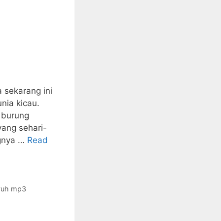
sekarang ini
nia kicau.
u burung
ang sehari-
ngnya …
Read
yuh mp3