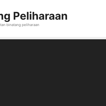
ng Peliharaan
tan binatang peliharaan