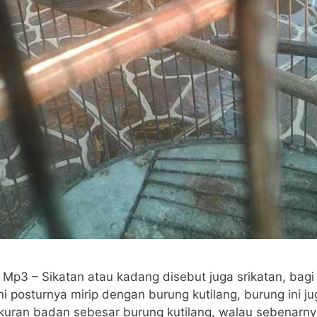
 Mp3 – Sikatan atau kadang disebut juga srikatan, bag
ni posturnya mirip dengan burung kutilang, burung ini ju
uran badan sebesar burung kutilang, walau sebenarny