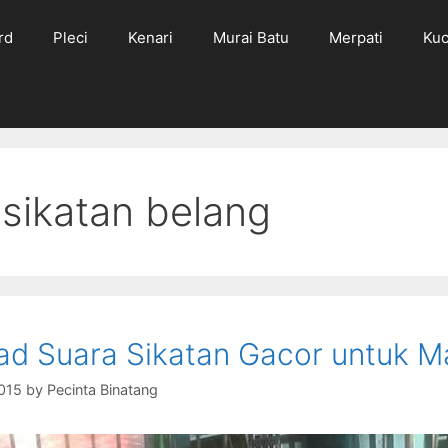
rd
Pleci
Kenari
Murai Batu
Merpati
Kuc
 sikatan belang
d Suara Sikatan Gacor untuk M
015
by
Pecinta Binatang