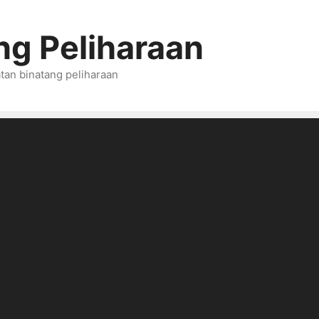
ng Peliharaan
tan binatang peliharaan