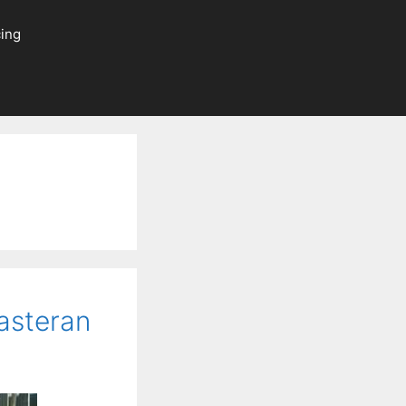
ing
asteran