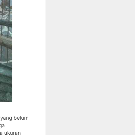
i yang belum
ga
a ukuran