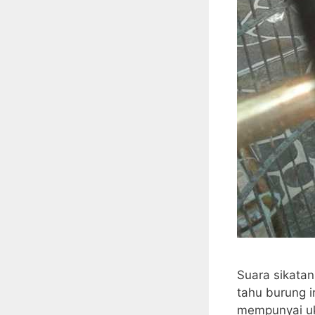
Suara sikatan
tahu burung i
mempunyai uk