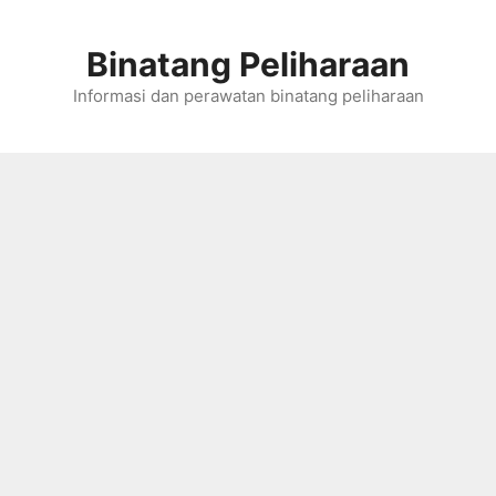
Skip
to
Binatang Peliharaan
content
Informasi dan perawatan binatang peliharaan