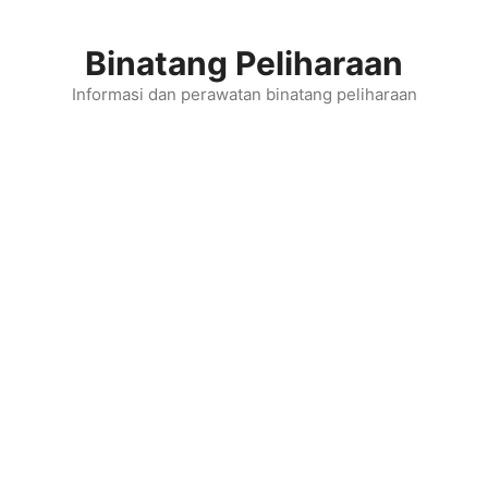
Skip
to
Binatang Peliharaan
content
Informasi dan perawatan binatang peliharaan