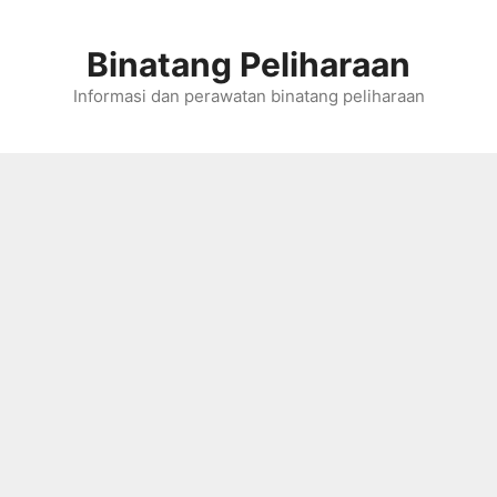
Skip
to
Binatang Peliharaan
content
Informasi dan perawatan binatang peliharaan