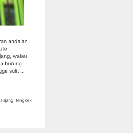
ran andalan
uto
jang, walau
na burung
ga sulit …
panjang
,
tengkek