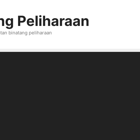
ng Peliharaan
tan binatang peliharaan