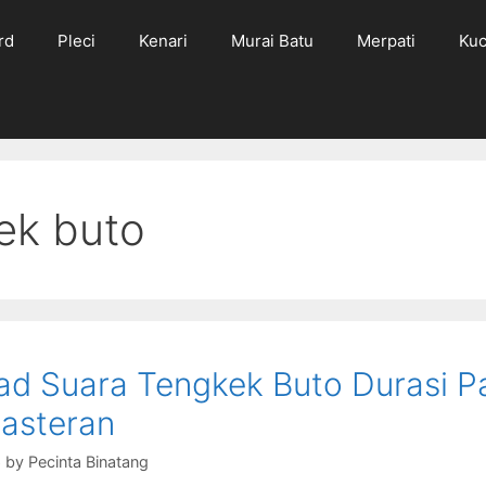
rd
Pleci
Kenari
Murai Batu
Merpati
Kuc
ek buto
d Suara Tengkek Buto Durasi P
asteran
6
by
Pecinta Binatang