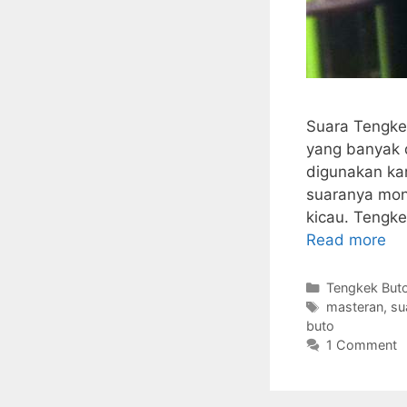
Suara Tengke
yang banyak 
digunakan ka
suaranya mono
kicau. Tengke
Read more
Categories
Tengkek But
Tags
masteran
,
su
buto
1 Comment