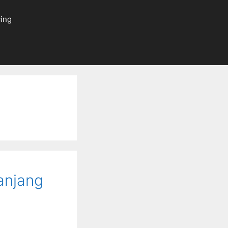
ing
anjang