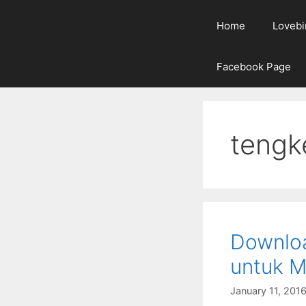
Home
Lovebi
Facebook Page
tengk
Downloa
untuk M
January 11, 201