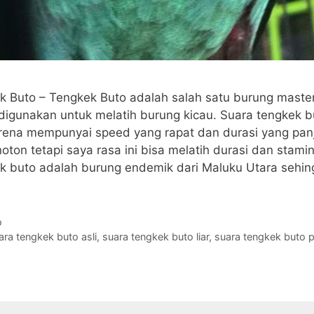
k Buto – Tengkek Buto adalah salah satu burung maste
digunakan untuk melatih burung kicau. Suara tengkek b
rena mempunyai speed yang rapat dan durasi yang pan
ton tetapi saya rasa ini bisa melatih durasi dan stami
k buto adalah burung endemik dari Maluku Utara sehing
o
ara tengkek buto asli
,
suara tengkek buto liar
,
suara tengkek buto 