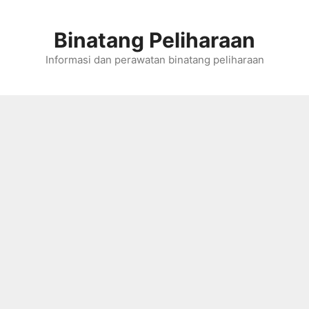
Skip
to
Binatang Peliharaan
content
Informasi dan perawatan binatang peliharaan