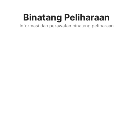
Skip
to
Binatang Peliharaan
content
Informasi dan perawatan binatang peliharaan