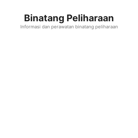
Skip
to
Binatang Peliharaan
content
Informasi dan perawatan binatang peliharaan