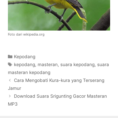
Foto dari wikipedia.org
Categories
Kepodang
Tags
kepodang
,
masteran
,
suara kepodang
,
suara
masteran kepodang
Cara Mengobati Kura-kura yang Terserang
Jamur
Download Suara Srigunting Gacor Masteran
MP3