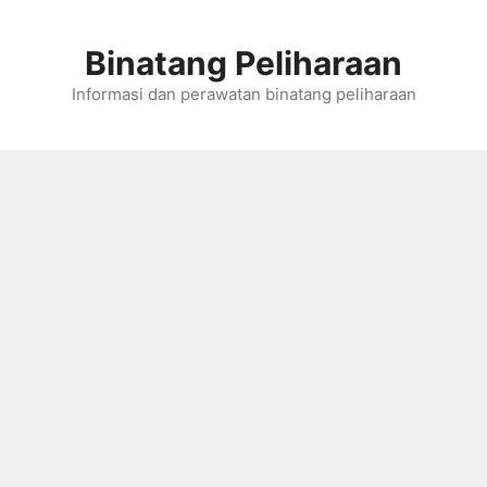
Skip
to
Binatang Peliharaan
content
Informasi dan perawatan binatang peliharaan