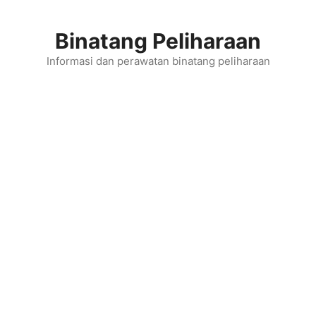
Skip
to
Binatang Peliharaan
content
Informasi dan perawatan binatang peliharaan