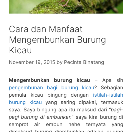
Cara dan Manfaat
Mengembunkan Burung
Kicau
November 19, 2015
by
Pecinta Binatang
Mengembunkan burung kicau
– Apa sih
pengembunan bagi burung kicau
? Sebagian
pemula kicau bingung dengan
istilah-istilah
burung kicau
yang sering dipakai, termasuk
saya. Saya bingung apa itu maksud dari “
pagi-
pagi burung di embunkan
” saya kira burung di
semprot air embun hehe ternyata yang
dimaksud burung diembunkan adalah burung