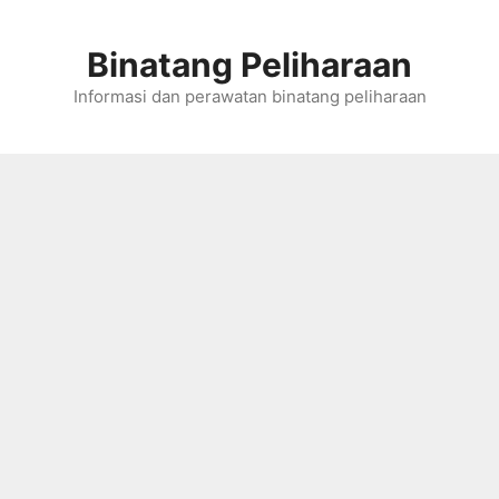
Skip
to
Binatang Peliharaan
content
Informasi dan perawatan binatang peliharaan