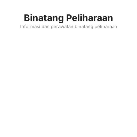
Skip
to
Binatang Peliharaan
content
Informasi dan perawatan binatang peliharaan