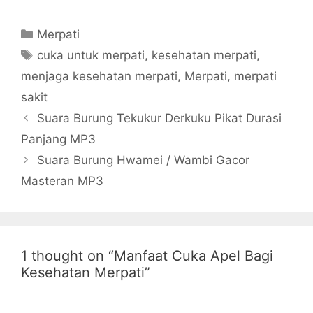
Categories
Merpati
Tags
cuka untuk merpati
,
kesehatan merpati
,
menjaga kesehatan merpati
,
Merpati
,
merpati
sakit
Suara Burung Tekukur Derkuku Pikat Durasi
Panjang MP3
Suara Burung Hwamei / Wambi Gacor
Masteran MP3
1 thought on “Manfaat Cuka Apel Bagi
Kesehatan Merpati”