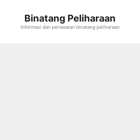
Skip
to
Binatang Peliharaan
content
Informasi dan perawatan binatang peliharaan