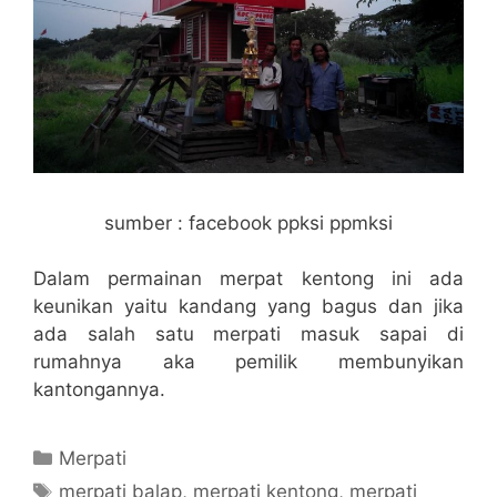
sumber : facebook ppksi ppmksi
Dalam permainan merpat kentong ini ada
keunikan yaitu kandang yang bagus dan jika
ada salah satu merpati masuk sapai di
rumahnya aka pemilik membunyikan
kantongannya.
Categories
Merpati
Tags
merpati balap
,
merpati kentong
,
merpati