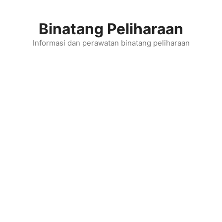
Skip
to
Binatang Peliharaan
content
Informasi dan perawatan binatang peliharaan