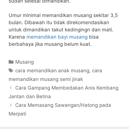
sudah selesai dimandikan.
Umur minimal memandikan musang sekitar 3,5
bulan. Dibawah itu tidak direkomendasikan
untuk dimandikan takut kedingingn dan mati.
Karena
memandikan bayi musang
bisa
berbahaya jika musang belum kuat.
Categories
Musang
Tags
cara memandikan anak musang
,
cara
memandikan musang semi jinak
Cara Gampang Membedakan Anis Kembang
Jantan dan Betina
Cara Memasang Sawangan/Hatong pada
Merpati