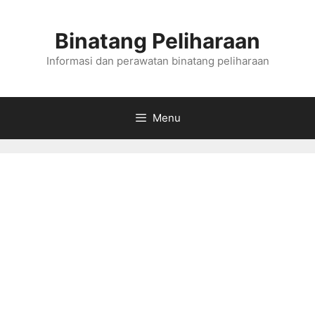
Skip
to
Binatang Peliharaan
content
Informasi dan perawatan binatang peliharaan
Menu