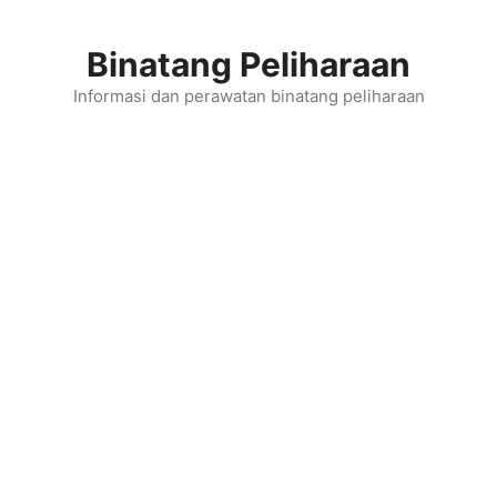
Skip
to
Binatang Peliharaan
content
Informasi dan perawatan binatang peliharaan