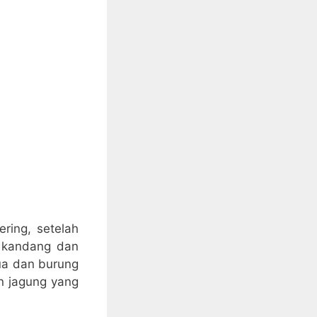
ring, setelah
n kandang dan
ua dan burung
n jagung yang