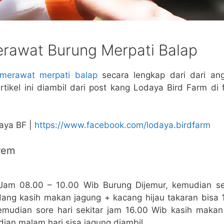
rawat Burung Merpati Balap
 merawat merpati balap
secara lengkap dari dari an
Artikel ini diambil dari post kang Lodaya Bird Farm di
aya BF |
https://www.facebook.com/lodaya.birdfarm
rem
 Jam 08.00 – 10.00 Wib Burung Dijemur, kemudian se
ang kasih makan jagung + kacang hijau takaran bisa 1
emudian sore hari sekitar jam 16.00 Wib kasih maka
ian malam hari sisa jagung diambil.