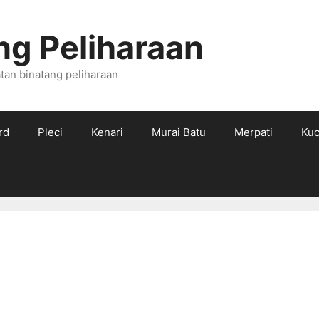
ng Peliharaan
tan binatang peliharaan
rd
Pleci
Kenari
Murai Batu
Merpati
Kuc