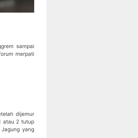
ggrem sampai
 forum merpati
telah dijemur
 atau 2 tutup
n Jagung yang