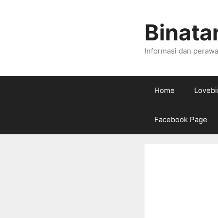
Skip
to
Binata
content
Informasi dan perawa
Home
Lovebi
Facebook Page