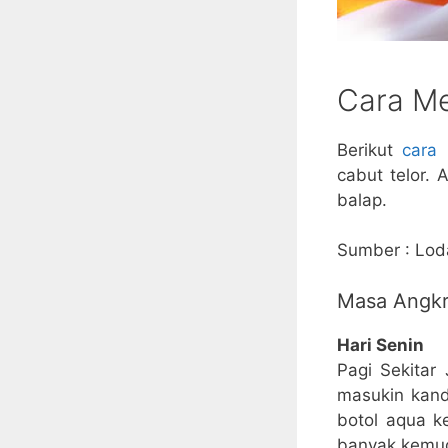
Cara Me
Berikut
cara
cabut telor. 
balap.
Sumber : Lod
Masa Angk
Hari Senin
Pagi Sekitar
masukin kand
botol aqua k
banyak kemud