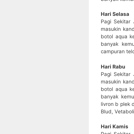
Hari Selasa
Pagi Sekitar
masukin kand
botol aqua k
banyak kemu
campuran tel
Hari Rabu
Pagi Sekitar
masukin kand
botol aqua k
banyak kemud
livron b plek
Blud, Vetabol
Hari Kamis