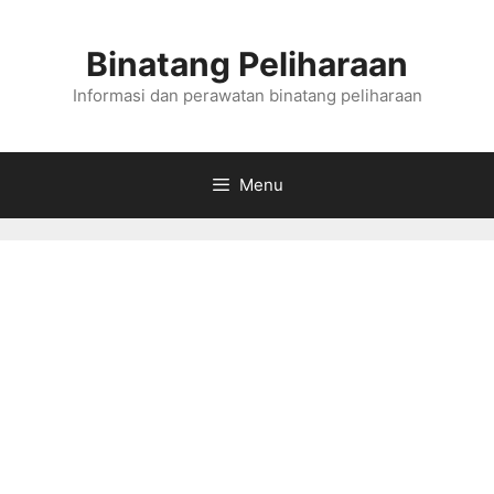
Skip
to
Binatang Peliharaan
content
Informasi dan perawatan binatang peliharaan
Menu