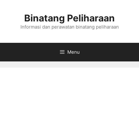
Skip
to
Binatang Peliharaan
content
Informasi dan perawatan binatang peliharaan
Menu