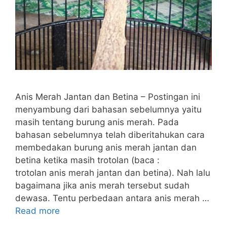
Anis Merah Jantan dan Betina – Postingan ini
menyambung dari bahasan sebelumnya yaitu
masih tentang burung anis merah. Pada
bahasan sebelumnya telah diberitahukan cara
membedakan burung anis merah jantan dan
betina ketika masih trotolan (baca :
trotolan anis merah jantan dan betina). Nah lalu
bagaimana jika anis merah tersebut sudah
dewasa. Tentu perbedaan antara anis merah …
Read more