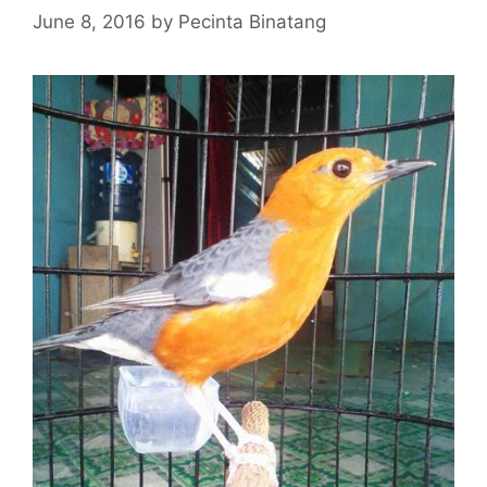
June 8, 2016
by
Pecinta Binatang